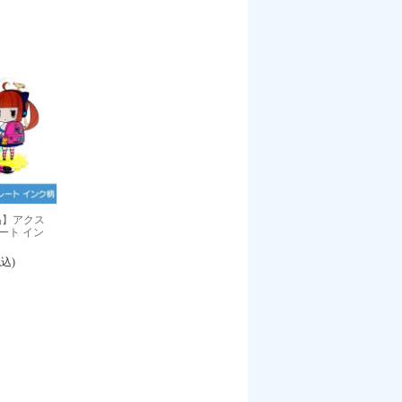
品】アクス
ート イン
税込)