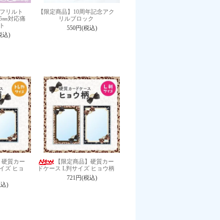
3フリルト
【限定商品】10周年記念アク
5㎜対応痛
リルブロック
ト
550円(税込)
税込)
】硬質カー
【限定商品】硬質カー
イズ ヒョ
ドケース L判サイズ ヒョウ柄
721円(税込)
税込)