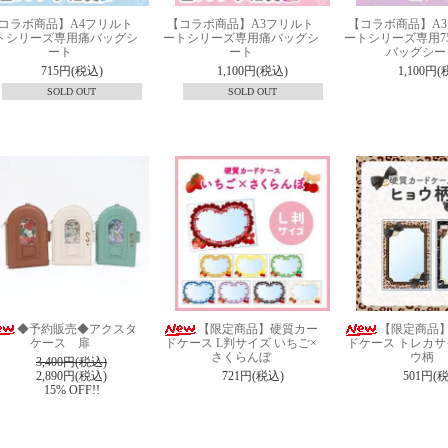
コラボ商品】A4フリルト
【コラボ商品】A3フリルト
【コラボ商品】A
トシリーズ専用痛バッグシ
ートシリーズ専用痛バッグシ
ートシリーズ専用7
ート
ート
バッグシー
715円(税込)
1,100円(税込)
1,100円(
SOLD OUT
SOLD OUT
◆予約販売◆アクスタ
【限定商品】硬質カー
【限定商品
ケース 扉
ドケース L判サイズ いちご×
ドケース トレカサ
さくらんぼ
ウ柄
3,400円(税込)
2,890円(税込)
721円(税込)
501円(
15% OFF!!