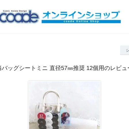
痛バッグシートミニ 直径57㎜推奨 12個用のレビュ