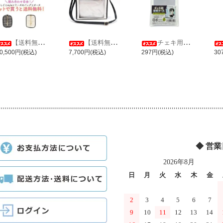
【送料無料】推しごとstyle ミニバッグ＋ミニポーチセット
【送料無料】推しごとstyle ミニバッグ レース Ver.
チェキ用硬質ケース
0,500円(税込)
7,700円(税込)
297円(税込)
30
◆ 営
2026年8月
日
月
火
水
木
金
2
3
4
5
6
7
9
10
11
12
13
14