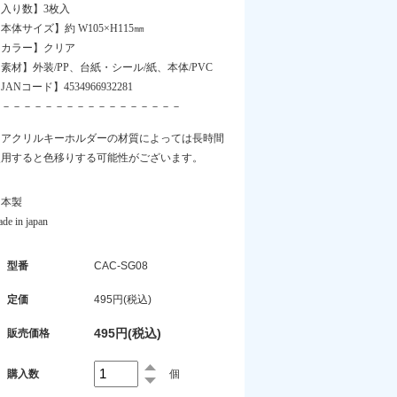
【入り数】3枚入
本体サイズ】約 W105×H115㎜
【カラー】クリア
素材】外装/PP、台紙・シール/紙、本体/PVC
JANコード】4534966932281
－－－－－－－－－－－－－－－－－－
※アクリルキーホルダーの材質によっては長時間
使用すると色移りする可能性がございます。
日本製
de in japan
型番
CAC-SG08
定価
495円(税込)
495円(税込)
販売価格
購入数
個