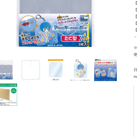
【
【
【
ma