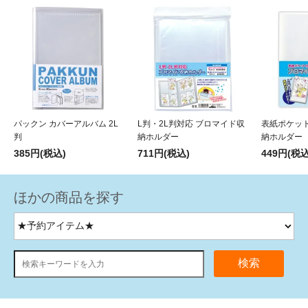
パックン カバーアルバム 2L
L判・2L判対応 ブロマイド収
表紙ポケッ
判
納ホルダー
納ホルダー
385円(税込)
711円(税込)
449円(税込
ほかの商品を探す
検索