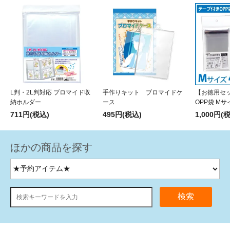
L判・2L判対応 ブロマイド収
手作りキット ブロマイドケ
【お徳用セ
納ホルダー
ース
OPP袋 Mサ
711円(税込)
495円(税込)
1,000円(
ほかの商品を探す
検索