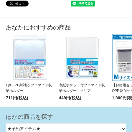
あなたにおすすめの商品
L判・2L判対応 ブロマイド収
表紙ポケット付ブロマイド収
【お徳用セ
納ホルダー
納ホルダー クリア
OPP袋 Mサ
711円(税込)
449円(税込)
1,000円(
ほかの商品を探す