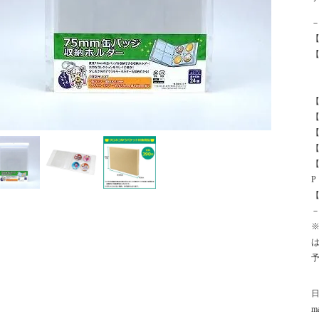
【
【
【
P
【
ma