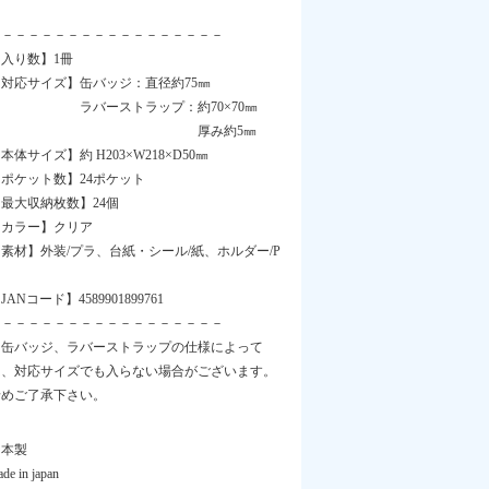
－－－－－－－－－－－－－－－－－－
【入り数】1冊
【対応サイズ】缶バッジ：直径約75㎜
ラバーストラップ：約70×70㎜
厚み約5㎜
本体サイズ】約 H203×W218×D50㎜
【ポケット数】24ポケット
最大収納枚数】24個
【カラー】クリア
素材】外装/プラ、台紙・シール/紙、ホルダー/P
JANコード】4589901899761
－－－－－－－－－－－－－－－－－－
※缶バッジ、ラバーストラップの仕様によって
は、対応サイズでも入らない場合がございます。
予めご了承下さい。
日本製
de in japan