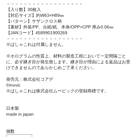
－－－－－－－－－－－－－－－－－－
【入り数】30枚入
【対応サイズ】約W63×H89㎜
【パターン】サザンクロス柄
【素材】外装/PP、台紙/紙、本体/OPP+CPP 厚み0.06㎜
【JANコード】4589901900269
－－－－－－－－－－－－－－－－－－
※ぱしゃこれは付属しません。
※ホログラムの性質上、材料の製造工程において一定間隔ごと
に、必ず継ぎ目が発生致します。継ぎ目が理由による返品はお受
けできませんのであらかじめご了承ください。
発売元：株式会社コアデ
©movic
※ぱしゃこれは株式会社ムービックの登録商標です。
日本製
made in japan
個数