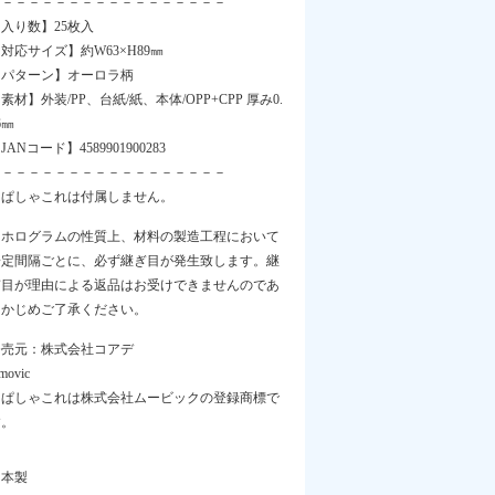
－－－－－－－－－－－－－－－－－－
入り数】25枚入
対応サイズ】約W63×H89㎜
【パターン】オーロラ柄
素材】外装/PP、台紙/紙、本体/OPP+CPP 厚み0.
6㎜
JANコード】4589901900283
－－－－－－－－－－－－－－－－－－
※ぱしゃこれは付属しません。
※ホログラムの性質上、材料の製造工程において
一定間隔ごとに、必ず継ぎ目が発生致します。継
ぎ目が理由による返品はお受けできませんのであ
らかじめご了承ください。
発売元：株式会社コアデ
movic
※ぱしゃこれは株式会社ムービックの登録商標で
す。
日本製