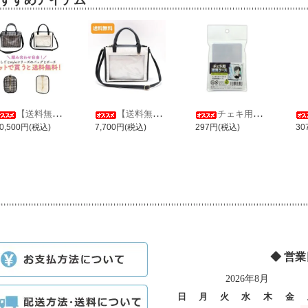
すすめアイテム
【送料無料】推しごとstyle ミニバッグ＋ミニポーチセット
【送料無料】推しごとstyle ミニバッグ レース Ver.
チェキ用硬質ケース
0,500円(税込)
7,700円(税込)
297円(税込)
30
◆ 営
2026年8月
日
月
火
水
木
金