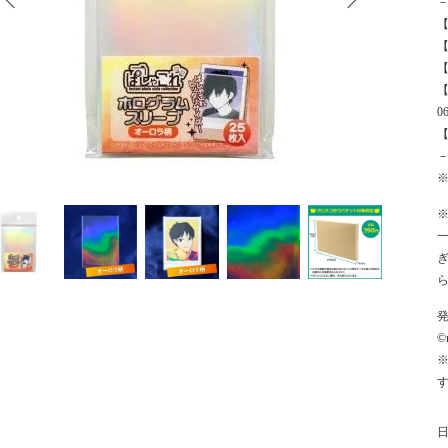
【
【
【
0
【
©