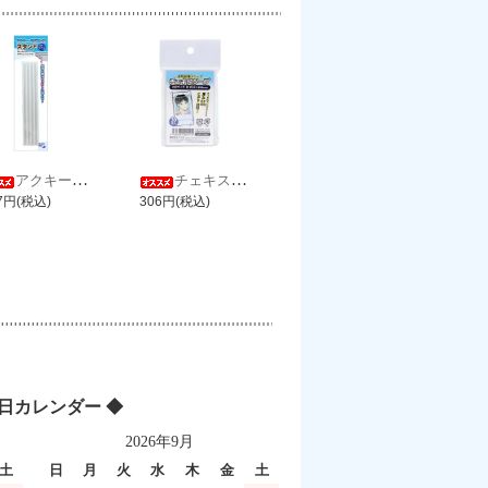
アクキー・ラバスト用スタンド バニラ
チェキスリーブ
7円(税込)
306円(税込)
業日カレンダー ◆
2026年9月
土
日
月
火
水
木
金
土