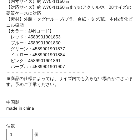
【内寸サイズ】約 W75×H150㎜
【対応サイズ】約 W70×H150㎜までのアクリルや、B8サイズの
硬質ケースに対応
【素材】外装・タグ付ループ/プラ、台紙・タグ/紙、本体/塩化ビ
ニル樹脂
【カラー：JANコード】
レッド：4589901901853
ブルー：4589901901860
グリーン：4589901901877
イエロー：4589901901884
ピンク：4589901901891
パープル：4589901901907
－－－－－－－－－－－－－－－－－－
※商品の仕様によっては、サイズ内でも入らない場合がございま
す。予めご了承ください。
中国製
made in china
個数
個