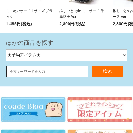
ミニぬいポーチ Lサイズ ブラ
推しごとstyle ミニポーチ 千
推しごとsty
ック
鳥格子 Ver.
ース Ver.
1,485円(税込)
2,800円(税込)
2,800円(
ほかの商品を探す
検索