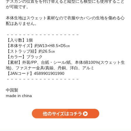
ナスカンの位置をを付け替えると縦型にも横型にも使用すること
が可能です。
本体生地はスウェット素材なので衣服やカバンの生地を傷める心
配はありません。
－－－－－－－－－－－－－－－－－－
【入り数】1個
【本体サイズ】約W13×H8.5×D5㎝
【ストラップ紐】約26.5㎝
【カラー】ブラック
【素材】外装/PP、台紙・シール/紙、本体/綿100%(スウェット生
地)、ファスナー金具/真鍮、丹銅、洋白、アルミ
【JANコード】4589901901990
－－－－－－－－－－－－－－－－－－
中国製
made in china