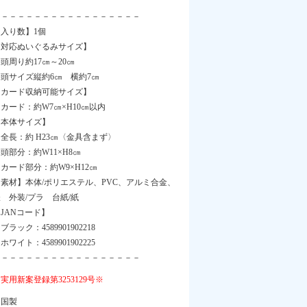
－－－－－－－－－－－－－－－－－－
【入り数】1個
【対応ぬいぐるみサイズ】
周り約17㎝～20㎝
頭サイズ縦約6㎝ 横約7㎝
【カード収納可能サイズ】
ード：約W7㎝×H10㎝以内
【本体サイズ】
全長：約 H23㎝〈金具含まず〉
部分：約W11×H8㎝
ード部分：約W9×H12㎝
【素材】本体/ポリエステル、PVC、アルミ合金、
 外装/プラ 台紙/紙
JANコード】
ラック：4589901902218
ワイト：4589901902225
－－－－－－－－－－－－－－－－－－
実用新案登録第3253129号※
中国製