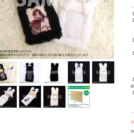
頭
カ
頭
カ
鉄
【
ブ
ホ
※