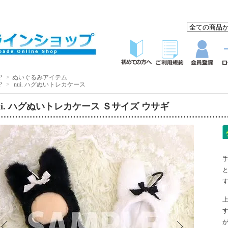
P
>
ぬいぐるみアイテム
P
>
nui. ハグぬいトレカケース
ui. ハグぬいトレカケース Ｓサイズ ウサギ