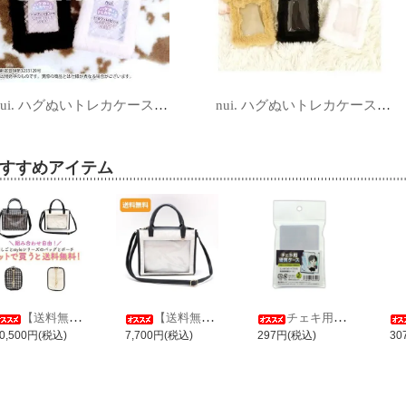
nui. ハグぬいトレカケース Ｓサイズ ネコ
nui. ハグぬいトレカケース Mサイズ
すすめアイテム
【送料無料】推しごとstyle ミニバッグ＋ミニポーチセット
【送料無料】推しごとstyle ミニバッグ レース Ver.
チェキ用硬質ケース
0,500円(税込)
7,700円(税込)
297円(税込)
30