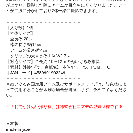
が上がり、撮影した際にアームが目立ちにくくなりました。アー
ムが二股に分かれており2体一緒に撮影できます。
－－－－－－－－－－－－－－－－－－
【入り数】1個
【本体サイズ】
全長/約28㎝
棒の長さ/約14㎝
アームの長さ/約4㎝
クリップの大きさ/約H6×W2.7㎝
【対応サイズ】全長約 10～12㎝のぬいぐるみ推奨
【素材】外装/プラ、台紙/紙、本体/PP、PS、POM、PC
【JANコード】4589901902249
－－－－－－－－－－－－－－－－－－
※ぬいぐるみ固定用アーム及びサポートクリップは、対象物によ
って使用することが困難な場合が御座います。予めご了承くださ
い。
※「おでかけぬい撮り棒」は株式会社コアデの登録商標です※
日本製
made in japan