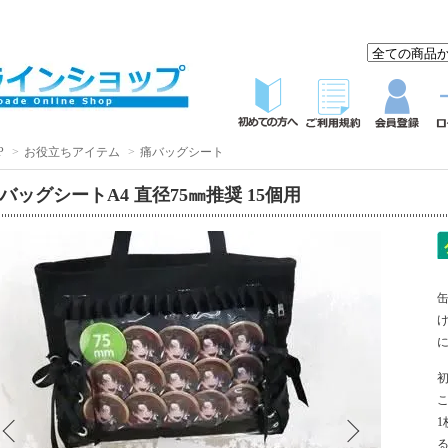
P
>
お役立ちアイテム
>
痛バッグシート
バッグシートA4 直径75㎜推奨 15個用
1