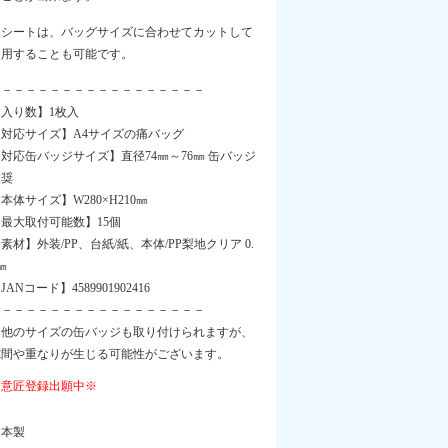
※シートは、バッグサイズに合わせてカットして
使用することも可能です。
－－－－－－－－－－－－－－－－－－
【入り数】1枚入
【対応サイズ】A4サイズの痛バッグ
対応缶バッジサイズ】直径74㎜～76㎜ 缶バッジ
推奨
本体サイズ】W280×H210㎜
最大取付可能数】15個
素材】外装/PP、台紙/紙、本体/PP梨地クリア 0.
㎜
JANコード】4589901902416
－－－－－－－－－－－－－－－－－－
※他のサイズの缶バッジも取り付けられますが、
隙間や重なりが生じる可能性がございます。
※意匠登録出願中※
日本製