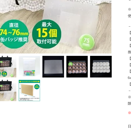
【
【
【
【
6
【