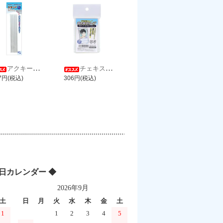
アクキー・ラバスト用スタンド バニラ
チェキスリーブ
7円(税込)
306円(税込)
業日カレンダー ◆
2026年9月
土
日
月
火
水
木
金
土
1
1
2
3
4
5