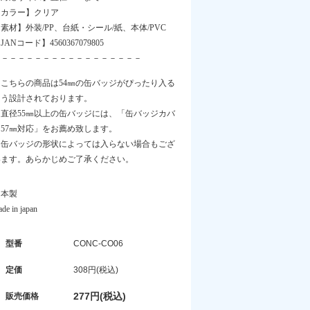
【カラー】クリア
素材】外装/PP、台紙・シール/紙、本体/PVC
JANコード】4560367079805
－－－－－－－－－－－－－－－－－－
※こちらの商品は54㎜の缶バッジがぴったり入る
よう設計されております。
直径55㎜以上の缶バッジには、「缶バッジカバ
ー57㎜対応」をお薦め致します。
※缶バッジの形状によっては入らない場合もござ
います。あらかじめご了承ください。
日本製
de in japan
型番
CONC-CO06
定価
308円(税込)
277円(税込)
販売価格