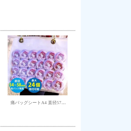
痛バッグシートA4 直径57㎜推奨 24個用