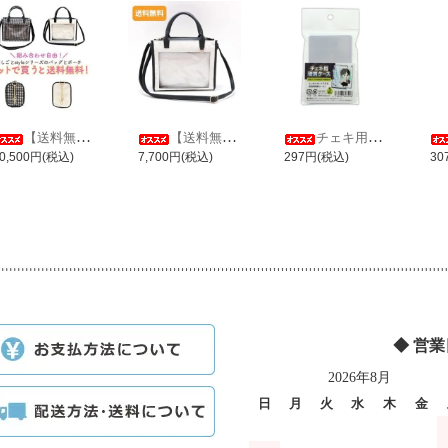
【送料無料】推しごとstyle ミニバッグ＋ミニポーチセット
【送料無料】推しごとstyle ミニバッグ レース Ver.
チェキ用硬質ケース
0,500円(税込)
7,700円(税込)
297円(税込)
30
◆ 営
2026年8月
日
月
火
水
木
金