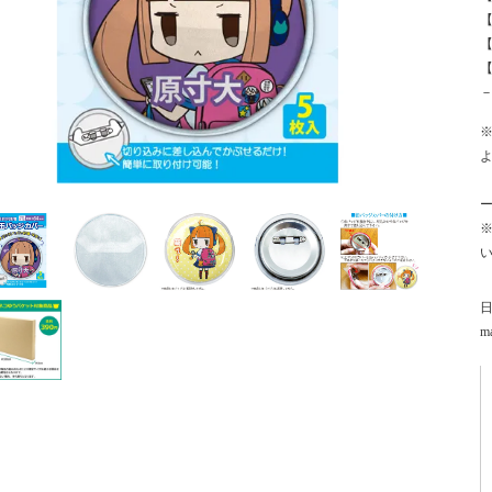
【
【
ma