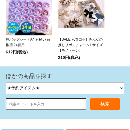
痛バッグシートA4 直径57㎜
【SALE:70%OFF】みんなの
推奨 24個用
推しリボンチャーム Lサイズ
【モノトーン】
612円(税込)
210円(税込)
ほかの商品を探す
検索